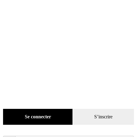
Promotions
(624)
Livres
(2436)
Presse
(4296)
Coffrets-reliures
(5)
Numéros en cours & anciens
(4167)
Hors-séries
(124)
Décoration
(225)
Pratique
(129)
Mode
(184)
Loisirs
(242)
Se connecter
S’inscrire