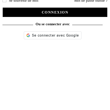
Se souvenir de moi
Mot de passe oublié ?
CONNEXION
Ou se connecter avec
Nos services
Satisfait ou remboursé
Livraison gratuite
Emballage soigné
Moyens de contact