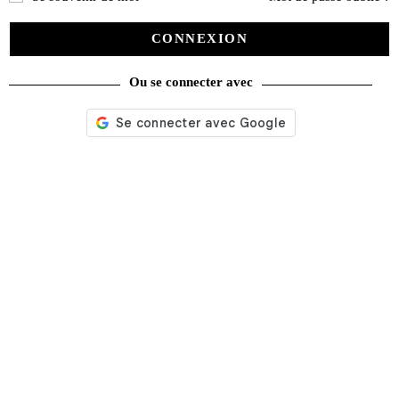
CONNEXION
Ou se connecter avec
Nos services
Satisfait ou remboursé
Livraison gratuite
Emballage soigné
Moyens de contact