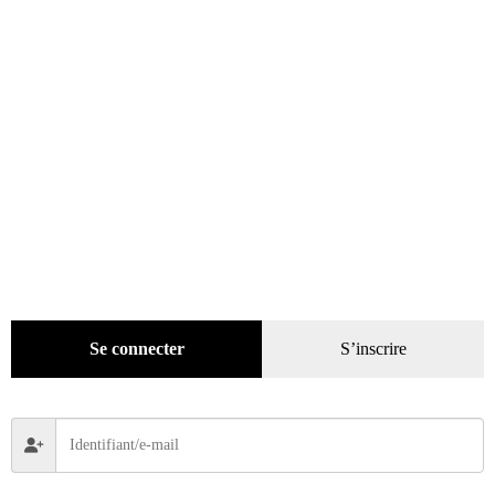
Loisirs
(242)
DVD
(29)
Jeux
(25)
Gadgets
(94)
Voyage
(112)
Se connecter
S’inscrire