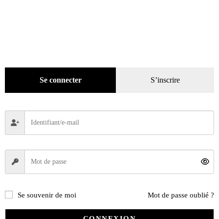
Livres
(2436)
Presse
(4299)
Décoration
(225)
Pratique
(129)
Mode
(184)
Se connecter
S’inscrire
Loisirs
(242)
DVD
(29)
Jeux
(25)
Gadgets
(94)
Voyage
(112)
Se souvenir de moi
Mot de passe oublié ?
CONNEXION