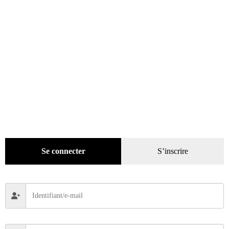
Gadgets
(94)
Voyage
(112)
DVD
(29)
Jeux
(25)
Se connecter
S’inscrire