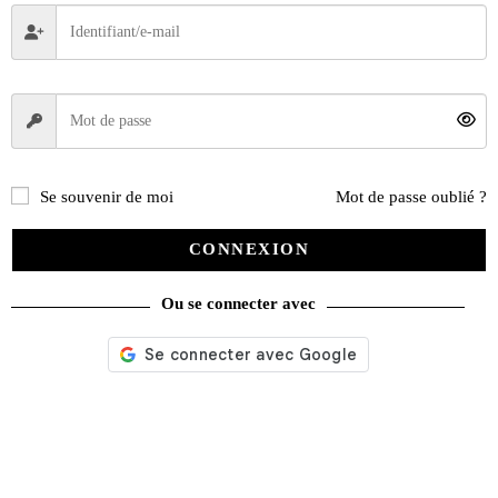
Livres
(2436)
Bandes dessinées
(269)
Beaux livres
(1918)
Cotation
(44)
Technique
(245)
Presse
(4296)
Se souvenir de moi
Mot de passe oublié ?
Décoration
(225)
Pratique
(129)
CONNEXION
Mode
(184)
Ou se connecter avec
Loisirs
(242)