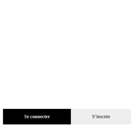
Charles Leclerc, le prodige
19,00
€
Lire la suite
Recherche
de
produits
catégories
Se connecter
S’inscrire
Promotions
(624)
Évènements
(53)