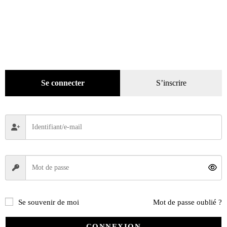
Livres
(2436)
Bandes dessinées
(269)
Beaux livres
(1918)
Cotation
(44)
Technique
(245)
Presse
(4299)
Se connecter
S’inscrire
Décoration
(225)
Pratique
(129)
Mode
(184)
Loisirs
(242)
Se souvenir de moi
Mot de passe oublié ?
CONNEXION