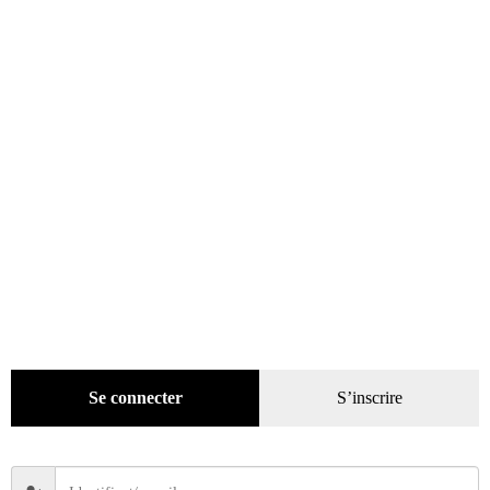
Beaux livres
(1918)
Cotation
(44)
Technique
(245)
Presse
(4299)
Décoration
(225)
Pratique
(129)
Mode
(184)
Loisirs
(242)
Se connecter
S’inscrire