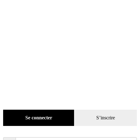
Bandes dessinées
(269)
Beaux livres
(1918)
Cotation
(44)
Technique
(245)
Presse
(4296)
Décoration
(225)
Pratique
(129)
Mode
(184)
Loisirs
(242)
Se connecter
S’inscrire