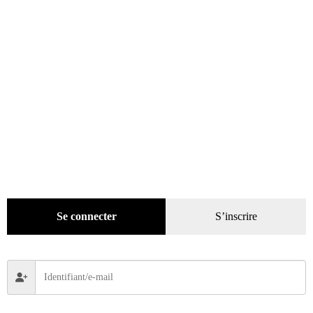
45,00
€
Lire la suite
Recherche
de
produits
catégories
Promotions
(624)
Évènements
(53)
Se connecter
S’inscrire
Livres
(2436)
Bandes dessinées
(269)
Beaux livres
(1918)
Cotation
(44)
Technique
(245)
Presse
(4296)