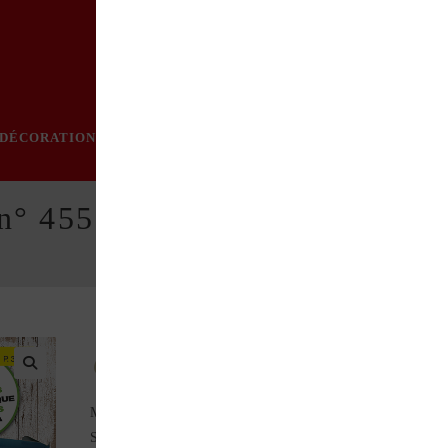
DÉCORATION
PRATIQUE
MODE
LOISIRS
ÉVÈN
n° 455 du 19/02/2026
Au sommaire de ce numéro :
Multicollection (Trouvailles)
Shelltox / Le saviez-vous ? (Art publicitaire)