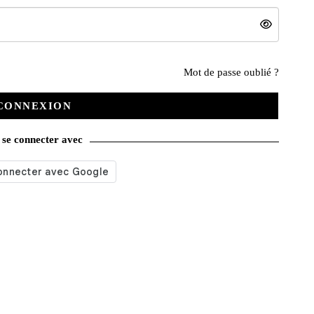
Nos services
Mot de passe oublié ?
CONNEXION
Satisfait ou remboursé
se connecter avec
Livraison gratuite
Emballage soigné
Moyens de contact
Paquet cadeau