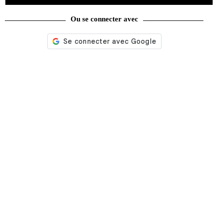
Ou se connecter avec
La fabuleuse histoire des jouets de la préhistoire à nos jours
25,00
€
Lire la suite
Recherche
de
produits
catégories
Promotions
(624)
Évènements
(53)