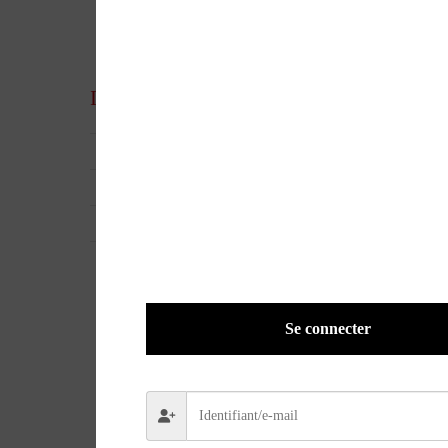
Informations complémentaires
UGS
25584
EAN
9782919769308
POIDS
0,8300 kg
Se connecter