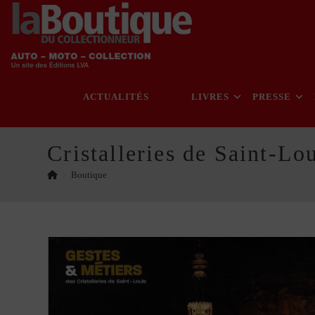
Skip
to
content
ACTUALITÉS
LIVRES
PRESSE
Cristalleries de Saint-Lo
>
Boutique