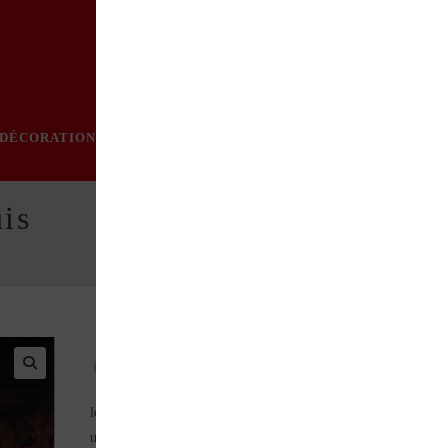
DÉCORATION
PRATIQUE
MODE
LOISIRS
ÉVÈN
uis
Au fil d’une mise en page aussi sobre qu’esthétique, l
lecteur se fait spectateur, le photographe metteur en scène. Ave
un talent unique, Nicolas Héron passe de la photo-reportage à l