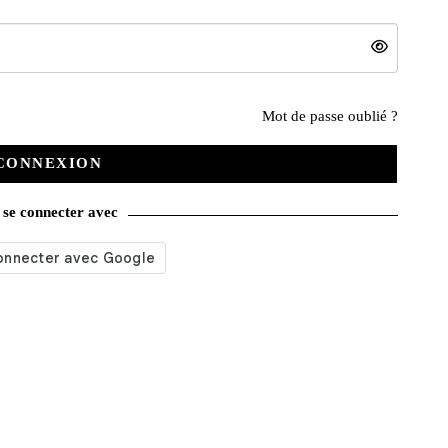
Nos services
Mot de passe oublié ?
CONNEXION
Satisfait ou remboursé
se connecter avec
Livraison gratuite
Emballage soigné
Moyens de contact