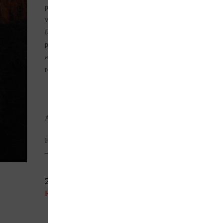
photo d’art. Face à son objectif, lieux, machines, outils, prenne
vie entre les mains expertes des artisans d’exception qui
fabriquent ces objets de rêve. Les lecteurs les plus exigeants, e
plus du bonheur d’une « visite guidée privée », y trouveront
articles et glossaires faisant de ce livre d’art un ouvrage de
référence.
Auteur(s) : NICOLAS HÉRON
Format : 22 x 22 cm – 135 pages – en français – photos couleu
– couverture rigide.
27,96
€
Rupture de stock
Parlez de ce produit sur vos réseaux sociaux