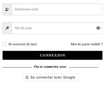
Évènements
(53)
Livres
(2436)
Presse
(4299)
Décoration
(225)
Pratique
(129)
Mode
(184)
Se souvenir de moi
Mot de passe oublié ?
Loisirs
(242)
DVD
(29)
CONNEXION
Jeux
(25)
Gadgets
(94)
Ou se connecter avec
Voyage
(112)