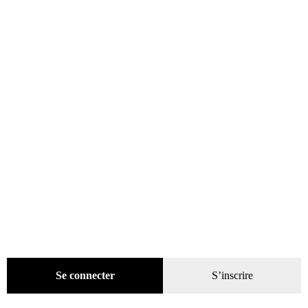
Fiat 500 La dolce vita
35,00
€
Lire la suite
Recherche
de
produits
Se connecter
S’inscrire
catégories
Promotions
(624)