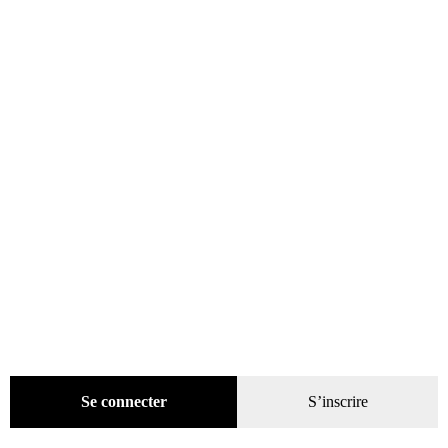
Évènements
(53)
Livres
(2436)
Bandes dessinées
(269)
Beaux livres
(1918)
Cotation
(44)
Technique
(245)
Presse
(4296)
Décoration
(225)
Pratique
(129)
Mode
(184)
Loisirs
(242)
Se connecter
S’inscrire