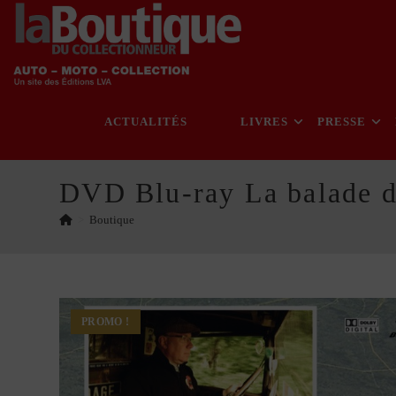
Skip
to
content
ACTUALITÉS
LIVRES
PRESSE
DVD Blu-ray La balade d
>
Boutique
PROMO !