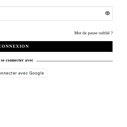
Nos services
Mot de passe oublié ?
CONNEXION
Satisfait ou remboursé
se connecter avec
Livraison gratuite
Emballage soigné
Moyens de contact