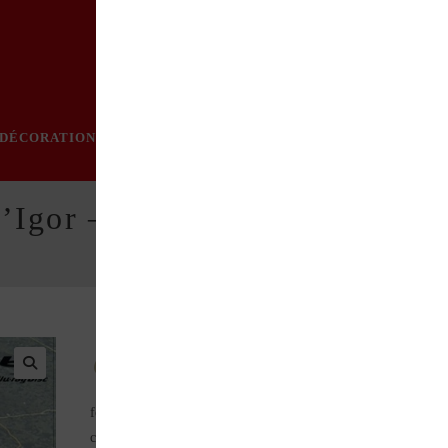
DÉCORATION
PRATIQUE
MODE
LOISIRS
ÉVÈN
’Igor – Episode 1 & 2
Série documentaire de 2 fois 52 mn proposée sous
forme de road movie, à la découverte des plus étonnantes
collections françaises liées aux engins motorisés. A bord d’une