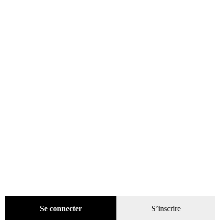
catégories
Promotions
(624)
Évènements
(53)
Livres
(2436)
Presse
(4296)
Décoration
(225)
Pratique
(129)
Mode
(184)
Loisirs
(242)
Gadgets
(94)
Voyage
(112)
DVD
(29)
Jeux
(25)
Se connecter
S’inscrire