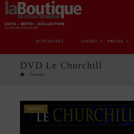
Skip
to
content
ACTUALITÉS
LIVRES
PRESSE
DVD Le Churchill
>
Boutique
PROMO !