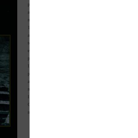
plages de Dunkerque. C’est pourquoi le Churchill fut produit
aussi précipitamment et que de gros problèmes mécaniques ne
manquèrent pas de se manifester. Ils furent vite résolus. Début
1942, le Churchill était opérationnel.le 19 Août de la même
année, un raid de grande envergure fut lancé à Dieppe, afin de
tester les défenses d’une zone littorale très fortifiée. Le Churchi
essuya un cuisant échec imputable surtout au manque de
préparation de l’opération et à la déficience du corps des sapeur
Il fut alors engagé en Afrique du nord où sa facilité à franchir l
pentes raides et les dunes fut appréciée. Subissant des
aménagements divers, il fut, tour à tour, briseur de bunkers,
nettoyeur de champs de mines et surtout lance-flammes géant.
Image : N&B
Collection : Tanks, les blindés de la 2ème guerre
mondiale