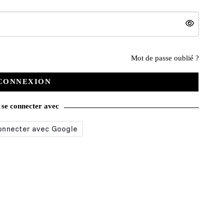
Nos services
Mot de passe oublié ?
CONNEXION
Satisfait ou remboursé
se connecter avec
Livraison gratuite
Emballage soigné
Moyens de contact