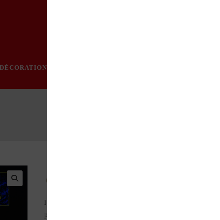
DÉCORATION
PRATIQUE
MODE
LOISIRS
ÉVÈN
Le Churchill, manœuvrant et bon grimpeur. EN 1940,
l’armée britannique avait désespérément besoin d’un char, car l
plupart de ceux qu’elle possédait avait été abandonnés sur les