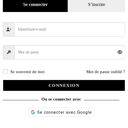
Recherche
de
Se connecter
S’inscrire
produits
catégories
Promotions
(624)
Évènements
(53)
Livres
(2436)
Presse
(4299)
Décoration
(225)
Se souvenir de moi
Mot de passe oublié ?
Pratique
(129)
Mode
(184)
CONNEXION
Loisirs
(242)
Ou se connecter avec
Voyage
(112)
DVD
(29)
Jeux
(25)
Gadgets
(94)