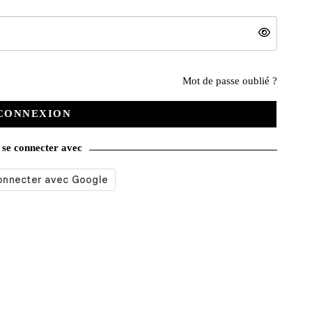
Nos services
Mot de passe oublié ?
CONNEXION
Satisfait ou remboursé
se connecter avec
Livraison gratuite
Emballage soigné
Moyens de contact