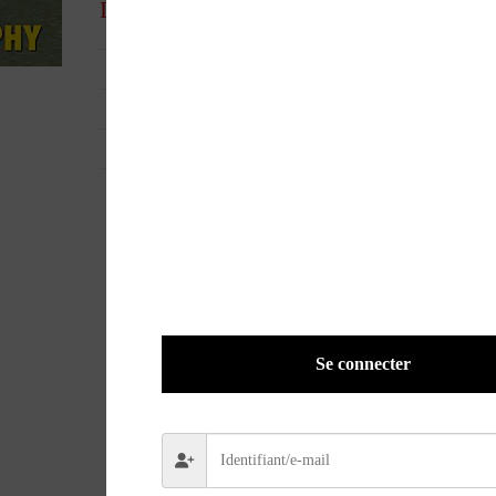
Informations complémentaires
UGS
28808
EAN
3760129460884
POIDS
0,1000 kg
Se connecter