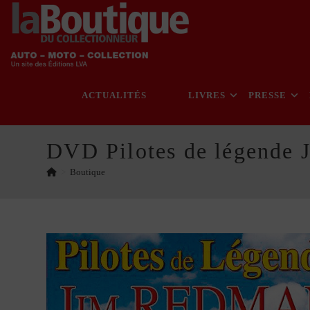
Skip
to
content
ACTUALITÉS
LIVRES
PRESSE
DVD Pilotes de légende
>
Boutique