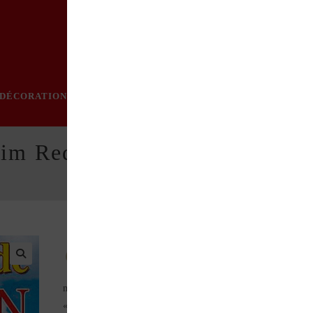
DÉCORATION
PRATIQUE
MODE
LOISIRS
ÉVÈN
 Jim Redman
Jim Redman est l’un des grands noms du sport
motocycliste. L’interview exclusive de celui qui fut surnommé
« Gentleman JIM » éclaire d’un jour nouveau l’époque la plus