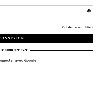
Nos services
Mot de passe oublié ?
CONNEXION
Satisfait ou remboursé
se connecter avec
Livraison gratuite
Emballage soigné
Moyens de contact