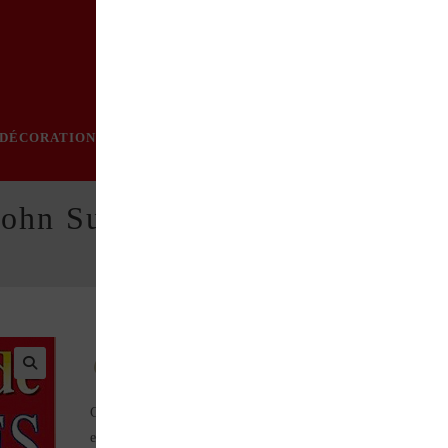
DÉCORATION
PRATIQUE
MODE
LOISIRS
ÉVÈN
John Surtees
Champion du monde sur deux et sur quatre roues !
Coureur inégalé à ce jour, champion du monde sept fois à mot
et une fois en F1, John Surtees a fait de sa vie une incroyable