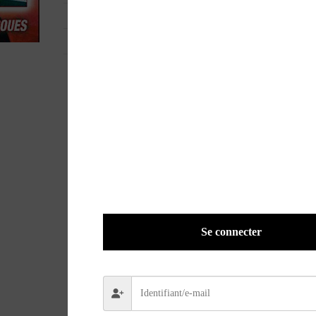
EAN
3760041823606
POIDS
0,1000 kg
Se connecter