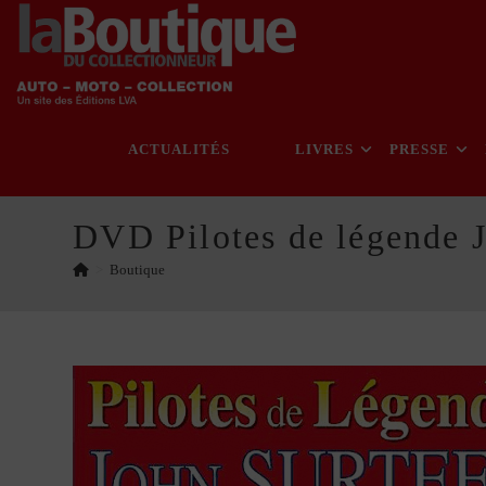
Skip
to
content
ACTUALITÉS
LIVRES
PRESSE
DVD Pilotes de légende 
>
Boutique