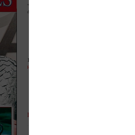
« success story ». Aprés avoir couru 10 ans sur tous les circuits
du monde.
15,00
€
Rupture de stock
Parlez de ce produit sur vos réseaux sociaux
Informations complémentaires
UGS
28811