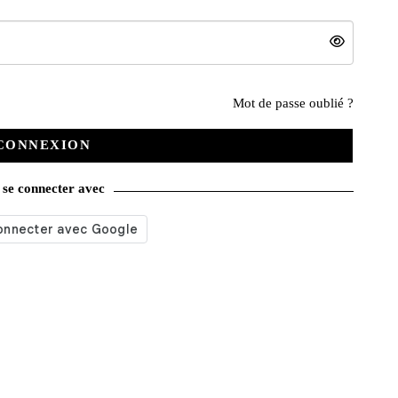
Nos services
Mot de passe oublié ?
CONNEXION
Satisfait ou remboursé
se connecter avec
Livraison gratuite
Emballage soigné
Moyens de contact