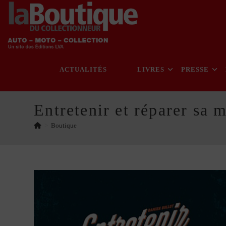
Skip
to
content
ACTUALITÉS
LIVRES
PRESSE
Entretenir et réparer sa 
>
Boutique