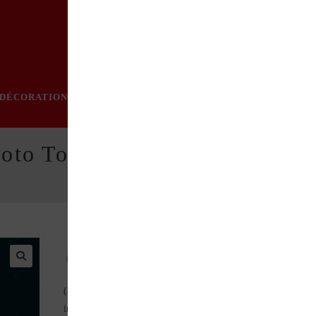
DÉCORATION
PRATIQUE
MODE
LOISIRS
ÉVÈN
moto Tome 2 nouvelle édition
C’est d’une tendance en vogue – celle du Do it yourse
(à faire soi-même) que résulte la ligne directrice de ce livre
indispensable aux motards : on a tout à gagner à mettre la main