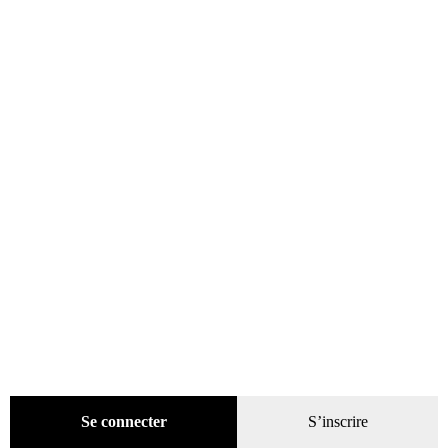
Petites réparations électriques
39,00
€
Lire la suite
ÉPUISÉ
Se connecter
S’inscrire