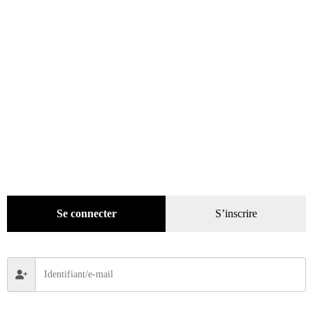
Ajouter au panier
Recherche
de
produits
catégories
Promotions
(624)
Évènements
(53)
Livres
(2436)
Se connecter
S’inscrire
Bandes dessinées
(269)
Beaux livres
(1918)
Cotation
(44)
Technique
(245)
Presse
(4300)