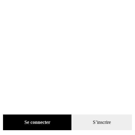
Évènements
(53)
Livres
(2436)
Bandes dessinées
(269)
Beaux livres
(1918)
Cotation
(44)
Technique
(245)
Presse
(4299)
Décoration
(225)
Pratique
(129)
Mode
(184)
Loisirs
(242)
Se connecter
S’inscrire