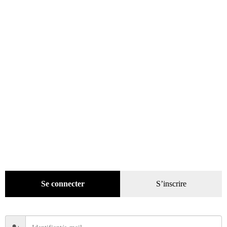
Beaux livres
(1918)
Cotation
(44)
Technique
(245)
Presse
(4299)
Décoration
(225)
Pratique
(129)
Mode
(184)
Loisirs
(242)
Se connecter
S’inscrire