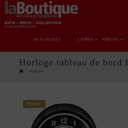
Skip
to
content
ACTUALITÉS
LIVRES
PRESSE
Horloge tableau de bord 
>
Boutique
PROMO !