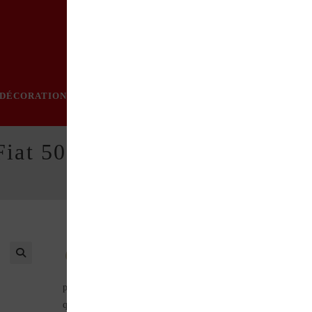
DÉCORATION
PRATIQUE
MODE
LOISIRS
ÉVÈN
Fiat 500 noir
Inspiré du compteur kilométrique monté sur les
premiers modèles. Il est livré dans une boîte métallique décoré
qui reproduit un schéma technique du circuit électrique de la