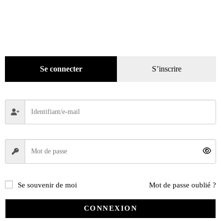
(5)
Numéros en cours & anciens
(4171)
Hors-séries
(124)
Hors-séries version numérique
(3)
Hors-séries version papier
(23)
Décoration
(225)
Se connecter
S’inscrire
Pratique
(129)
Mode
(184)
Loisirs
(242)
Se souvenir de moi
Mot de passe oublié ?
CONNEXION