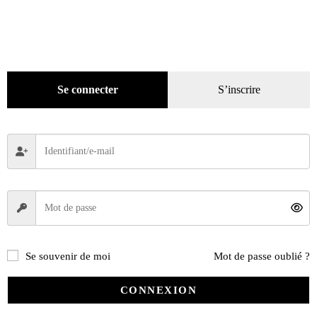
(4167)
Hors-séries
(124)
Hors-séries version numérique
(3)
Hors-séries version papier
(23)
Décoration
(225)
Se connecter
S’inscrire
Pratique
(129)
Mode
(184)
Loisirs
(242)
Se souvenir de moi
Mot de passe oublié ?
CONNEXION