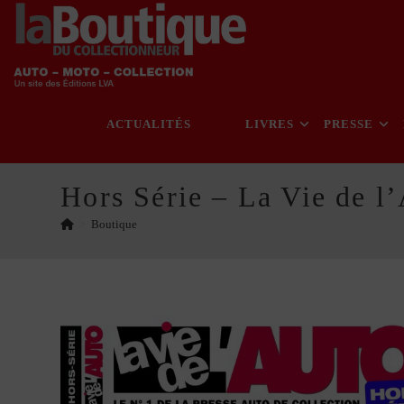
Skip
to
content
ACTUALITÉS
LIVRES
PRESSE
Hors Série – La Vie de l
>
Boutique