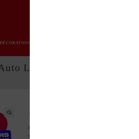
DÉCORATION
PRATIQUE
MODE
LOISIRS
ÉVÈN
’Auto La cote des youngtimers
Retrouvez sur 100 pages plus de 350 modèles, d’Alfa
Romeo à Volvo, leur cote de 500 à 1 400 000 € et les meilleure
versions à collectionner. Mais qu’est ce qu’un youngtimer ? Un