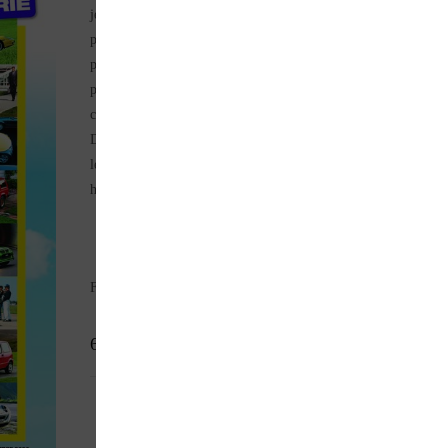
jeune auto ancienne, entre 15 et 30 ans d’âge. Toute la
production automobile de la fin des années 1980 à mi 2000 est
passée en revue : européennes, japonaises, américaines, GTI,
populaires, prestigieuses, coupés, cabriolets, 4×4… Des autos
classiques ou attendues mais aussi de l’insolite et du plus point
Découvrez les grandes tendances du marché des youngtimers,
leurs prix avec une cotation précise, des conseils d’achat et leur
histoire.
Format : 100 pages
6,40
€
Choisir une option
VERSION