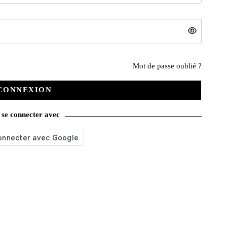
Mot de passe oublié ?
Nos services
CONNEXION
Satisfait ou remboursé
se connecter avec
Livraison gratuite
Emballage soigné
Moyens de contact