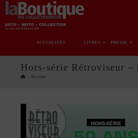
Skip
to
content
ACTUALITÉS
LIVRES
PRESSE
Hors-série Rétroviseur –
>
Boutique