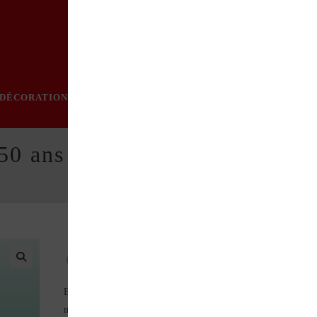
DÉCORATION
PRATIQUE
MODE
LOISIRS
ÉVÈN
 50 ans d’amour à l’américain
Après vous avoir fait voyager en Italie et en Grande-
Bretagne, ce hors-série de la collection “50 ans d’amour…” du
magazine Rétroviseur vous emmène en Amérique ! De 1940 à