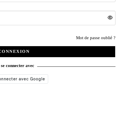
Mot de passe oublié ?
Nos services
CONNEXION
Satisfait ou remboursé
se connecter avec
Livraison gratuite
Emballage soigné
Moyens de contact