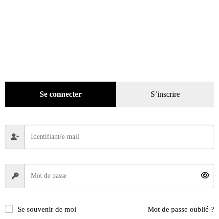
Évènements
(53)
Livres
(2436)
Presse
(4299)
Coffrets-reliures
(5)
Numéros en cours & anciens
(4170)
Hors-séries
(124)
Hors-séries version numérique
(3)
Se connecter
S’inscrire
Hors-séries version papier
(23)
Décoration
(225)
Pratique
(129)
Mode
(184)
Loisirs
(242)
Se souvenir de moi
Mot de passe oublié ?