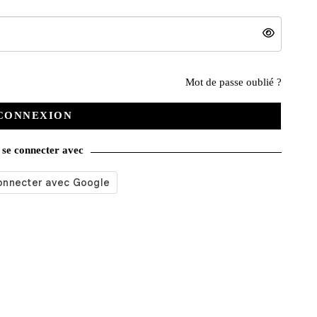
Nos services
Mot de passe oublié ?
CONNEXION
Satisfait ou remboursé
se connecter avec
Livraison gratuite
Emballage soigné
Moyens de contact