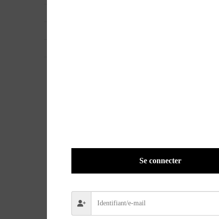
UGS
30082
EAN
9782707209207
POIDS
0,8100 kg
Se connecter