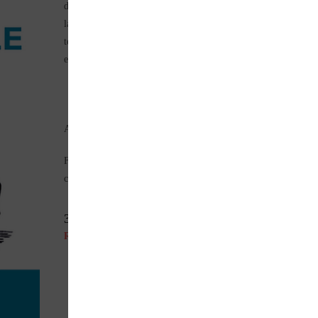
dessinée, de ses débuts chaotiques au XIXe siècle au modèle de
la société de consommation, en passant par les inventions
techniques ainsi que les évolutions sociales et
esthétiques.
Auteur (s) : J.-L. LOUBET & L.-F. BOLLEE & C. MERLIN
Format : 24 x 32 cm – 400 pages – en français – illustrations
couleur.
32,00
€
Rupture de stock
Parlez de ce produit sur vos réseaux sociaux