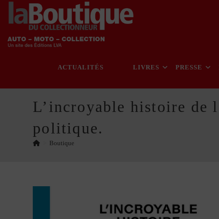
Skip
to
content
ACTUALITÉS
LIVRES
PRESSE
L’incroyable histoire de 
politique.
>
Boutique