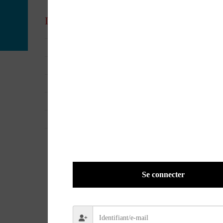
Informations complémentaires
UGS
36363
EAN
9791037514271
POIDS
0,400 kg
DIMENSIONS
24 × 32 cm
UNIVERS
Auto
Se connecter