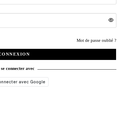
Mot de passe oublié ?
Nos services
CONNEXION
Satisfait ou remboursé
se connecter avec
Livraison gratuite
Emballage soigné
Moyens de contact