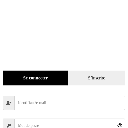
Recherche
de
produits
catégories
Évènements
(53)
Promotions
(624)
Livres
(2436)
Bandes dessinées
(269)
Se connecter
S’inscrire
Beaux livres
(1918)
Cotation
(44)
Technique
(245)
Presse
(4299)
Décoration
(225)
Pratique
(129)