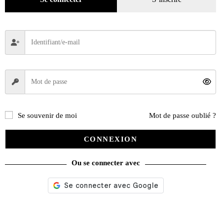
catégories
Promotions
(624)
Évènements
(53)
Livres
(2436)
Bandes dessinées
(269)
Beaux livres
(1918)
Cotation
(44)
Se souvenir de moi
Mot de passe oublié ?
Technique
(245)
Presse
(4296)
CONNEXION
Décoration
(225)
Ou se connecter avec
Pratique
(129)
Mode
(184)
Loisirs
(242)