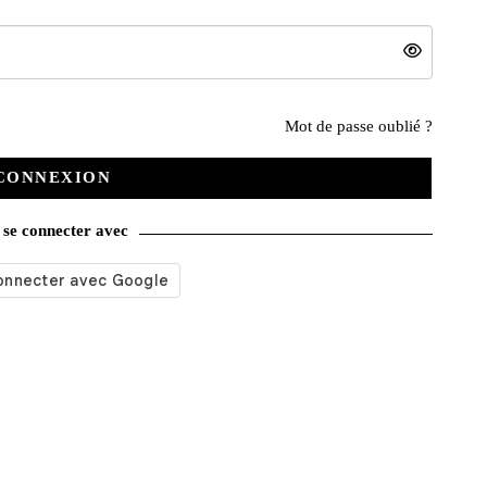
Nos services
Mot de passe oublié ?
CONNEXION
Satisfait ou remboursé
se connecter avec
Livraison gratuite
Emballage soigné
Moyens de contact