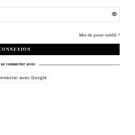
Nos services
Mot de passe oublié ?
CONNEXION
Satisfait ou remboursé
se connecter avec
Livraison gratuite
Emballage soigné
Moyens de contact