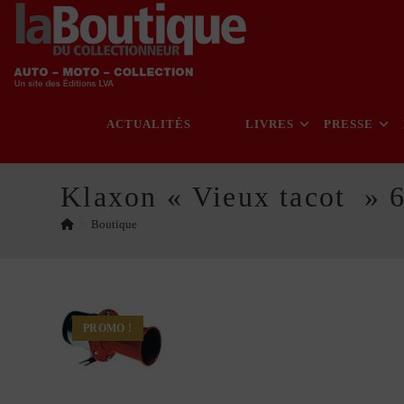
Skip
to
content
ACTUALITÉS
LIVRES
PRESSE
Klaxon « Vieux tacot » 6
>
Boutique
PROMO !