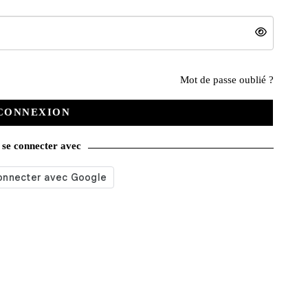
Nos services
Mot de passe oublié ?
CONNEXION
Satisfait ou remboursé
se connecter avec
Livraison gratuite
Emballage soigné
Moyens de contact