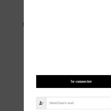
Informations complémentaires
UGS
04055
EAN
ND
POIDS
1,1270 kg
Se connecter