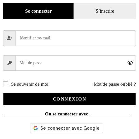
Se connecter
S’inscrire
Recherche
de
produits
catégories
Évènements
(53)
Promotions
(624)
Livres
(2436)
Bandes dessinées
(269)
Beaux livres
(1918)
Se souvenir de moi
Mot de passe oublié ?
Cotation
(44)
Technique
(245)
CONNEXION
Presse
(4299)
Ou se connecter avec
Décoration
(225)
Pratique
(129)
Mode
(184)