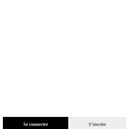
catégories
Promotions
(624)
Évènements
(53)
Livres
(2436)
Presse
(4300)
Coffrets-reliures
(5)
Numéros en cours & anciens
(4171)
Hors-séries
(124)
Décoration
(225)
Pratique
(129)
Mode
(184)
Loisirs
(242)
Se connecter
S’inscrire