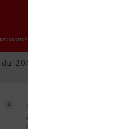
DÉCORATION
PRATIQUE
MODE
LOISIRS
ÉVÈN
 du 20/01/2011
Au sommaire de ce numéro : Le garage Finck à
Strasbourg (Histoire) VENTURI Sportives disparues
(Compétition) Atelier du Gévaudan (Professionnel) PEUGEO