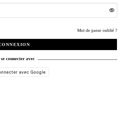
Nos services
Mot de passe oublié ?
CONNEXION
Satisfait ou remboursé
se connecter avec
Livraison gratuite
Emballage soigné
Moyens de contact
Paquet cadeau