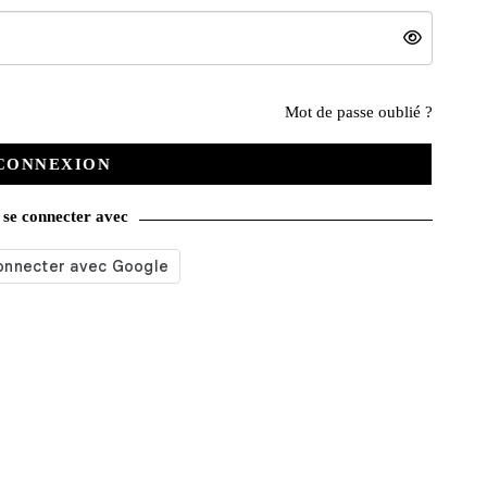
Nos services
Mot de passe oublié ?
CONNEXION
Satisfait ou remboursé
se connecter avec
Livraison gratuite
Emballage soigné
Moyens de contact
Paquet cadeau