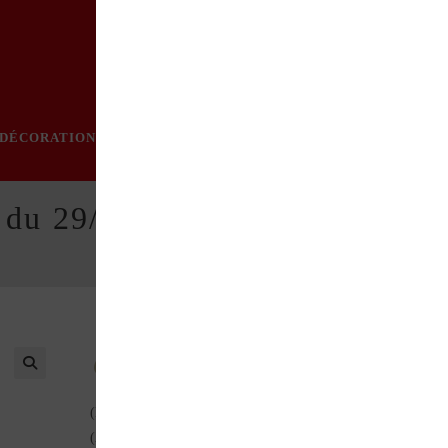
DÉCORATION
PRATIQUE
MODE
LOISIRS
ÉVÈN
 du 29/03/2012
Au sommaire de ce numéro : 2CV pour une égérie
(Bande dessinée) La 4CV en Sibérie – Tour du monde
(Aventures) Patrimoine automobile : Peugeot, Renault et Citro