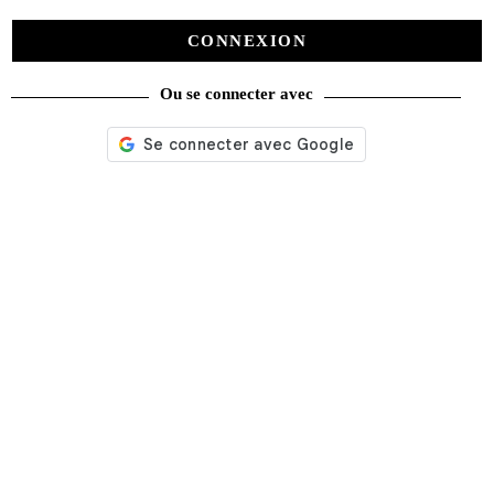
CONNEXION
Ou se connecter avec
Nos services
Satisfait ou remboursé
Livraison gratuite
Emballage soigné
Moyens de contact