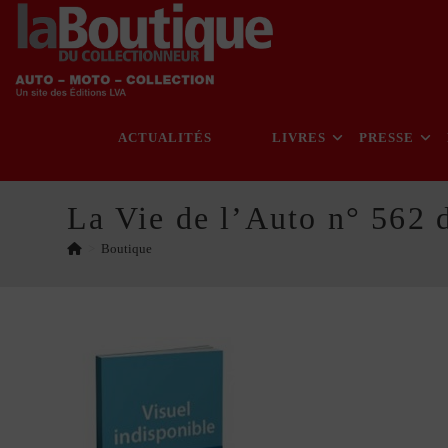
Skip
to
content
ACTUALITÉS
LIVRES
PRESSE
La Vie de l’Auto n° 562 
>
Boutique