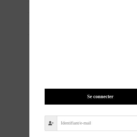
EAN
ND
POIDS
0,1100 kg
VERSION
Papier
Se connecter