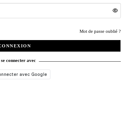
Nos services
Mot de passe oublié ?
CONNEXION
Satisfait ou remboursé
se connecter avec
Livraison gratuite
Emballage soigné
Moyens de contact
Paquet cadeau