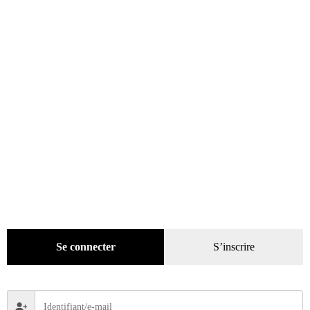
Presse
(4299)
Coffrets-reliures
(5)
Numéros en cours & anciens
(4170)
Hors-séries
(124)
Décoration
(225)
Pratique
(129)
Mode
(184)
Loisirs
(242)
Se connecter
S’inscrire