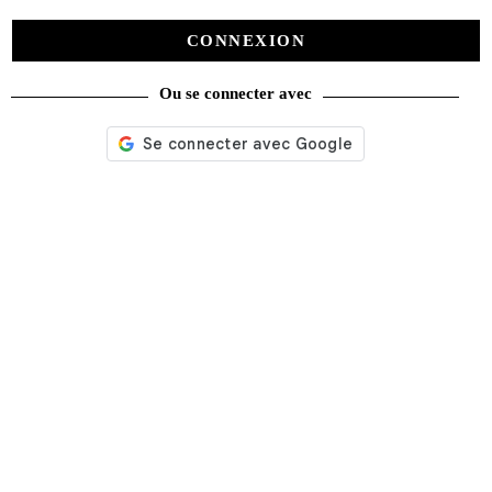
CONNEXION
Ou se connecter avec
Nos services
Satisfait ou remboursé
Livraison gratuite
Emballage soigné
Moyens de contact