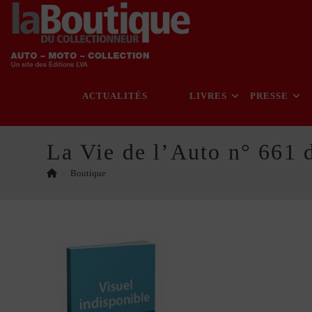
Skip
to
content
ACTUALITÉS
LIVRES
PRESSE
La Vie de l’Auto n° 661 
>
Boutique