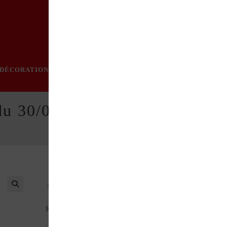
DÉCORATION
PRATIQUE
MODE
LOISIRS
ÉVÈN
du 30/06/1994
Au sommaire de ce numéro : Pistolet stroboscopique
Rectifier un maneton