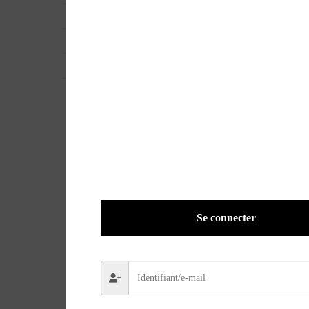
EAN
ND
POIDS
0,1100 kg
VERSION
Papier
Se connecter