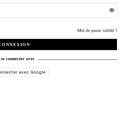
Nos services
Mot de passe oublié ?
CONNEXION
Satisfait ou remboursé
se connecter avec
Livraison gratuite
Emballage soigné
Moyens de contact
Paquet cadeau