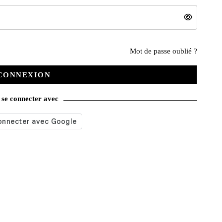
Nos services
Mot de passe oublié ?
CONNEXION
Satisfait ou remboursé
se connecter avec
Livraison gratuite
Emballage soigné
Moyens de contact
Paquet cadeau