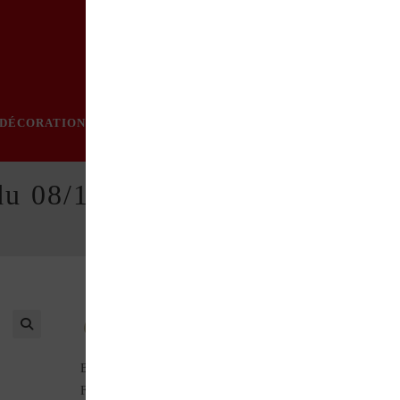
DÉCORATION
PRATIQUE
MODE
LOISIRS
ÉVÈN
du 08/12/1994
Au sommaire de ce numéro : AUTOBIANCHI
Bianchina (Autoscopie) Carte grise collection et attestation
FFVE Pare-brise