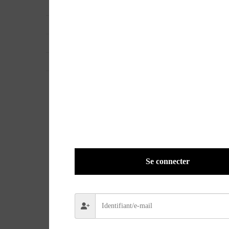
UGS
LVA-0680
EAN
ND
POIDS
0,1100 kg
VERSION
Papier
Se connecter